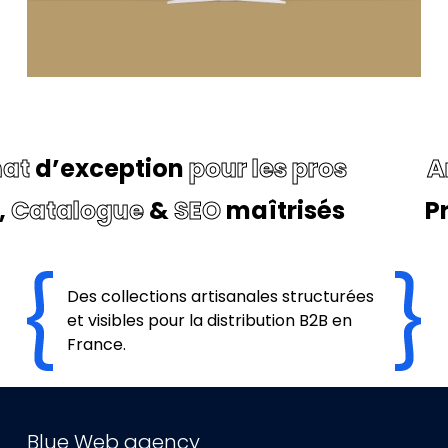
sanat
d’exception
pour les pros
Catalogue
&
SEO
maîtrisés
Pr
Des collections artisanales structurées
et visibles pour la distribution B2B en
France.
Blue Web agency