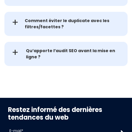
Prestashop offre un cœur e-commerce robuste,
Comment éviter le duplicate avec les
un back-office efficace et un contrôle fin du
filtres/facettes ?
catalogue B2B.
En maîtrisant l’indexation : noindex sur facettes
Qu’apporte l’audit SEO avant la mise en
non stratégiques, canonicals, gestion des
ligne ?
paramètres d’URL.
Une base saine : structure, schémas, perfs ;
indexation plus rapide et meilleur démarrage.
Restez informé des dernières
tendances du web