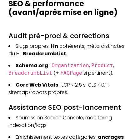
SEO & performance
(avant/après mise en ligne)
Audit pré-prod & corrections
Slugs propres,
Hn
cohérents, méta distinctes
du H1,
BreadcrumbList
.
Schema.org
:
,
,
Organization
Product
(+
si pertinent).
BreadcrumbList
FAQPage
Core Web Vitals
: LCP < 2,5 s, CLS < 0,1 ;
sitemap/robots propres.
Assistance SEO post-lancement
Soumission Search Console, monitoring
indexation/logs.
Enrichissement textes catégories,
ancrages