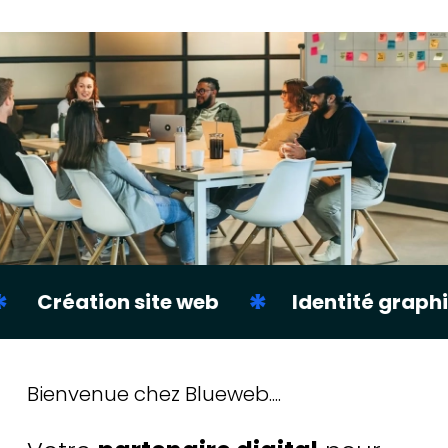
*
*
web
Identité graphique
Créati
Bienvenue chez Blueweb....