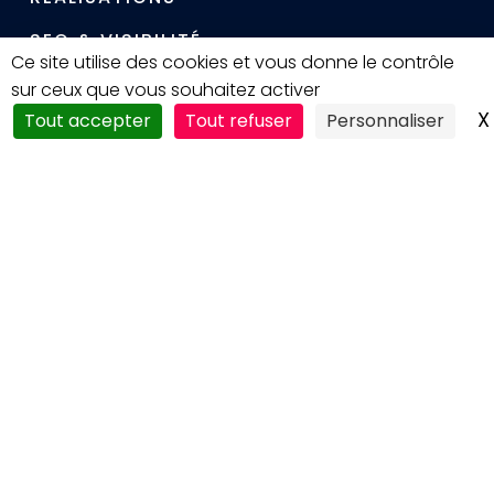
SEO & VISIBILITÉ
Ce site utilise des cookies et vous donne le contrôle
MAINTENANCE & SÉCURITÉ
sur ceux que vous souhaitez activer
X
Tout accepter
Tout refuser
Personnaliser
CONTACT
DEMANDER UN DEVIS
Nos services
CRÉATION DE SITE WEB
BOUTIQUE EN LIGNE
MAINTENANCE & SUPPORT
REFONTE DE SITE
INFOGÉRANCE & GESTION DE SERVEURS
DÉVELOPPEMENT SPÉCIFIQUE