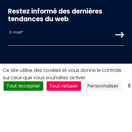
Restez informé des dernières
tendances du web
Liens Rapides
Ce site utilise des cookies et vous donne le contrôle
sur ceux que vous souhaitez activer
ACCUEIL
X
Tout accepter
Tout refuser
Personnaliser
AGENCE WEB
AGENCE WORDPRESS
AGENCE PRESTASHOP
SOUS-TRAITANCE WEB