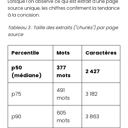
Lorsque l'on observe ce qui est extrait d'une page
source unique, les chiffres confirment la tendance
à la concision.
Tableau 3 : Taille des extraits ("chunks") par page
source
Percentile
Mots
Caractères
p50
377
2 427
(médiane)
mots
491
p75
3 182
mots
605
p90
3 863
mots