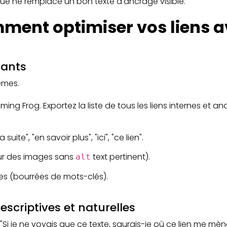
ique ne remplace un bon texte d'ancrage visible.
mment optimiser vos liens a
tants
lèmes.
ing Frog. Exportez la liste de tous les liens internes et an
 suite", "en savoir plus", "ici", "ce lien".
 sur des images sans
text pertinent).
alt
es (bourrées de mots-clés).
escriptives et naturelles
"Si je ne voyais que ce texte, saurais-je où ce lien me mèn