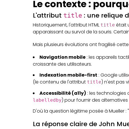
Le contexte : pourqu
L'attribut
: une relique 
title
Historiquement, l'attribut HTML
était 
title
apparaissant au survol de la souris. Certa
Mais plusieurs évolutions ont fragilisé cette
Navigation mobile
: les appareils tact
croissante des utilisateurs.
Indexation mobile-first
: Google utili
(le contenu de l'attribut
) n'est pas 
title
Accessibilité (a11y)
: les technologies 
) pour fournir des alternatives 
labelledby
D'où la question légitime posée à Mueller :
La réponse claire de John Mue