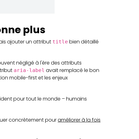
ionne plus
vais ajouter un attribut
bien détaillé
title
ouvent négligé à l'ère des attributs
tribut
avait remplacé le bon
aria-label
n mobile-first et les enjeux
vident pour tout le monde – humains
iquer concrètement pour
améliorer à la fois