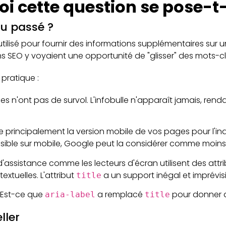
oi cette question se pose-t-
du passé ?
utilisé pour fournir des informations supplémentaires sur u
ins SEO y voyaient une opportunité de "glisser" des mots-
 pratique :
iles n'ont pas de survol. L'infobulle n'apparaît jamais, rend
se principalement la version mobile de vos pages pour l'ind
visible sur mobile, Google peut la considérer comme moins p
d'assistance comme les lecteurs d'écran utilisent des attri
textuelles. L'attribut
a un support inégal et imprévi
title
 "Est-ce que
a remplacé
pour donner d
aria-label
title
ller