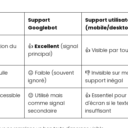
Support
Support utilisa
Googlebot
(mobile/deskt
tion du
👍
Excellent
(signal
👍 Visible par to
principal)
ulle
😐 Faible (souvent
👎 Invisible sur m
ignoré)
support inégal
cessible
😐 Utilisé mais
👍 Essentiel pour
comme signal
d'écran si le text
secondaire
insuffisant